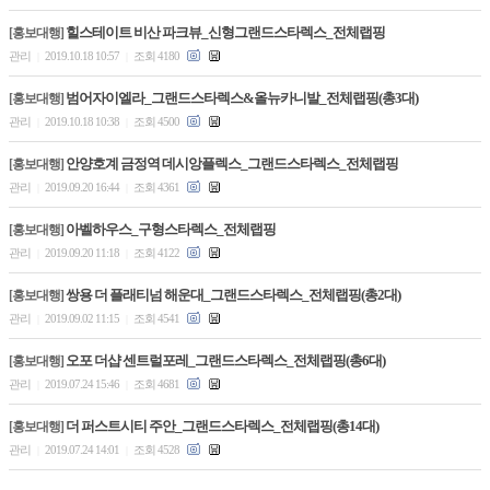
힐스테이트 비산 파크뷰_신형그랜드스타렉스_전체랩핑
[홍보대행]
관리
2019.10.18 10:57
조회 4180
|
|
범어자이엘라_그랜드스타렉스&올뉴카니발_전체랩핑(총3대)
[홍보대행]
관리
2019.10.18 10:38
조회 4500
|
|
안양호계 금정역 데시앙플렉스_그랜드스타렉스_전체랩핑
[홍보대행]
관리
2019.09.20 16:44
조회 4361
|
|
아벨하우스_구형스타렉스_전체랩핑
[홍보대행]
관리
2019.09.20 11:18
조회 4122
|
|
쌍용 더 플래티넘 해운대_그랜드스타렉스_전체랩핑(총2대)
[홍보대행]
관리
2019.09.02 11:15
조회 4541
|
|
오포 더샵 센트럴포레_그랜드스타렉스_전체랩핑(총6대)
[홍보대행]
관리
2019.07.24 15:46
조회 4681
|
|
더 퍼스트시티 주안_그랜드스타렉스_전체랩핑(총14대)
[홍보대행]
관리
2019.07.24 14:01
조회 4528
|
|