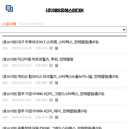
시공사례
384개(3/20페이지)
대구 두류파크 KCC스위첸_스타렉스_전체랩핑(총4대)
[홍보대행]
관리
2019.12.13 15:20
조회 4745
|
|
익산마동 빅토르힐즈_투싼_전체랩핑
[홍보대행]
관리
2019.12.13 15:17
조회 4630
|
|
게리슨 험프리스 파크힐즈_스타렉스&올뉴카니발_전체랩핑(총2대)
[홍보대행]
관리
2019.12.13 15:12
조회 4397
|
|
청주 가경 I PARK 4단지_그랜드스타렉스_전체랩핑(총2대)
[홍보대행]
관리
2019.12.03 14:51
조회 4083
|
|
청주 가경 I PARK 4단지_레이_전체랩핑(총2대)
[홍보대행]
관리
2019.12.03 14:50
조회 4554
|
|
광흥창역 대원 칸타빌_그랜드스타렉스_전체랩핑(총2대)
[홍보대행]