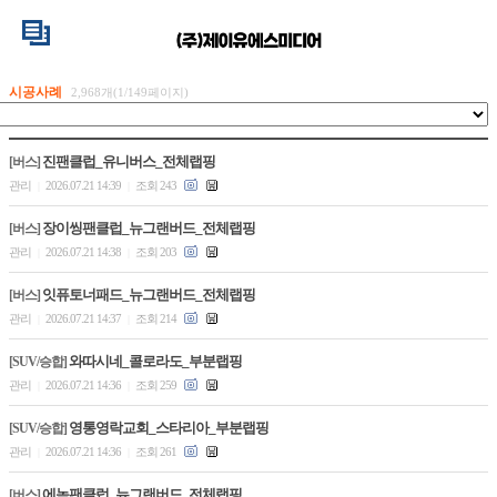
시공사례
2,968개(1/149페이지)
진팬클럽_유니버스_전체랩핑
[버스]
관리
2026.07.21 14:39
조회 243
|
|
장이씽팬클럽_뉴그랜버드_전체랩핑
[버스]
관리
2026.07.21 14:38
조회 203
|
|
잇퓨토너패드_뉴그랜버드_전체랩핑
[버스]
관리
2026.07.21 14:37
조회 214
|
|
와따시네_콜로라도_부분랩핑
[SUV/승합]
관리
2026.07.21 14:36
조회 259
|
|
영통영락교회_스타리아_부분랩핑
[SUV/승합]
관리
2026.07.21 14:36
조회 261
|
|
에녹팬클럽_뉴그랜버드_전체랩핑
[버스]