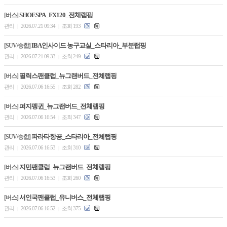
SHOESPA_FX120_전체랩핑
[버스]
관리
2026.07.21 09:34
조회 193
|
|
IBA인사이드 농구교실_스타리아_부분랩핑
[SUV/승합]
관리
2026.07.21 09:33
조회 249
|
|
필릭스팬클럽_뉴그랜버드_전체랩핑
[버스]
관리
2026.07.06 16:55
조회 282
|
|
퍼지펭귄_뉴그랜버드_전체랩핑
[버스]
관리
2026.07.06 16:54
조회 347
|
|
파라타항공_스타리아_전체랩핑
[SUV/승합]
관리
2026.07.06 16:53
조회 310
|
|
지민팬클럽_뉴그랜버드_전체랩핑
[버스]
관리
2026.07.06 16:53
조회 260
|
|
서인국팬클럽_유니버스_전체랩핑
[버스]
관리
2026.07.06 16:52
조회 375
|
|