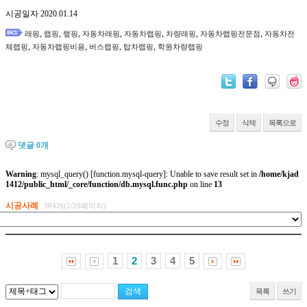
시공일자 2020.01.14
,
,
,
,
,
,
,
래핑
랩핑
랲핑
자동차래핑
자동차랩핑
차량래핑
자동차랩핑전문점
자동차전
,
,
,
,
체랩핑
자동차랩핑비용
버스랩핑
탑차랩핑
학원차량랩핑
수정
삭제
목록으로
댓글
0
개
Warning
: mysql_query() [
function.mysql-query
]: Unable to save result set in
/home/kjad
1412/public_html/_core/function/db.mysql.func.php
on line
13
시공사례
384개(2/20페이지)
1
2
3
4
5
목록
쓰기