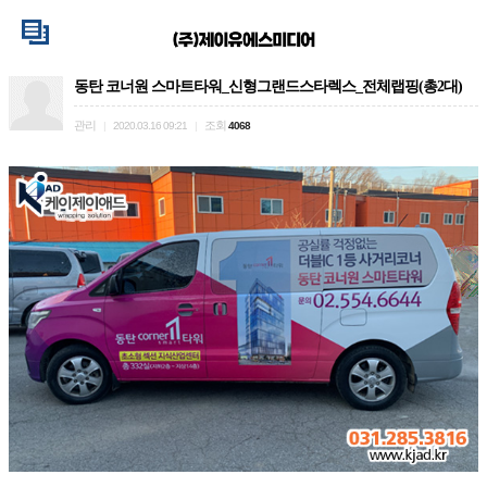
동탄 코너원 스마트타워_신형그랜드스타렉스_전체랩핑(총2대)
관리
조회
|
2020.03.16 09:21
|
4068