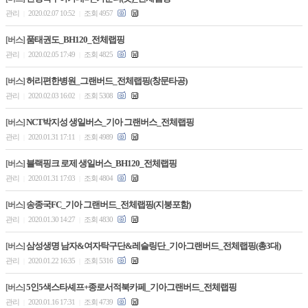
관리
2020.02.07 10:52
조회 4957
|
|
품태권도_BH120_전체랩핑
[버스]
관리
2020.02.05 17:49
조회 4825
|
|
허리편한병원_그랜버드_전체랩핑(창문타공)
[버스]
관리
2020.02.03 16:02
조회 5308
|
|
NCT박지성 생일버스_기아 그랜버스_전체랩핑
[버스]
관리
2020.01.31 17:11
조회 4989
|
|
블랙핑크 로제 생일버스_BH120_전체랩핑
[버스]
관리
2020.01.31 17:03
조회 4804
|
|
송종국FC_기아 그랜버드_전체랩핑(지붕포함)
[버스]
관리
2020.01.30 14:27
조회 4830
|
|
삼성생명 남자&여자탁구단&레슬링단_기아그랜버드_전체랩핑(총3대)
[버스]
관리
2020.01.22 16:35
조회 5316
|
|
5인5색스타셰프+종로서적북카페_기아그랜버드_전체랩핑
[버스]
관리
2020.01.16 17:31
조회 4739
|
|