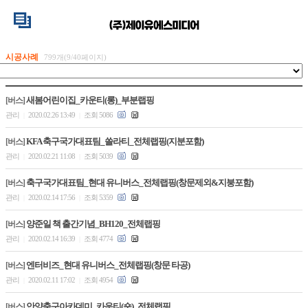
시공사례
799개(9/40페이지)
새봄어린이집_카운티(롱)_부분랩핑
[버스]
관리
2020.02.26 13:49
조회 5086
|
|
KFA 축구국가대표팀_쏠라티_전체랩핑(지분포함)
[버스]
관리
2020.02.21 11:08
조회 5039
|
|
축구국가대표팀_현대 유니버스_전체랩핑(창문제외&지붕포함)
[버스]
관리
2020.02.14 17:56
조회 5359
|
|
양준일 책 출간기념_BH120_전체랩핑
[버스]
관리
2020.02.14 16:39
조회 4774
|
|
엔터비즈_현대 유니버스_전체랩핑(창문 타공)
[버스]
관리
2020.02.11 17:02
조회 4954
|
|
안양축구아카데미_카운티(숏)_전체랩핑
[버스]