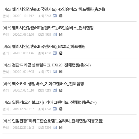
엘리시안강촌(KB국민카드)_45인승버스_하프랩핑(총2대)
[버스]
관리
2020.01.10 17:12
조회 5243
|
|
엘리시안강촌(NH농협카드)_45인승버스_전체랩핑
[버스]
관리
2020.01.09 11:50
조회 4969
|
|
엘리시안강촌(KB국민카드)_BX212_하프랩핑
[버스]
관리
2020.01.09 11:46
조회 4798
|
|
검단 파라곤 센트럴파크_FX120_전체랩핑(총2대)
[버스]
관리
2020.01.02 16:05
조회 4771
|
|
엑소 카이 생일버스_기아그랜버스_전체랩핑
[버스]
관리
2020.01.02 15:10
조회 4219
|
|
일등가(오리불고기)_기아 그랜버드_전체랩핑(총2대)
[버스]
관리
2019.12.24 12:52
조회 4728
|
|
인일관광"하워드존슨호텔"_쏠라티_전체랩핑(지붕포함)
[버스]
관리
2019.12.23 11:43
조회 5366
|
|