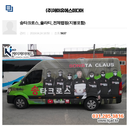
송타크로스_쏠라티_전체랩핑(지붕포함)
관리
조회
|
2019.04.24 16:50
|
5637