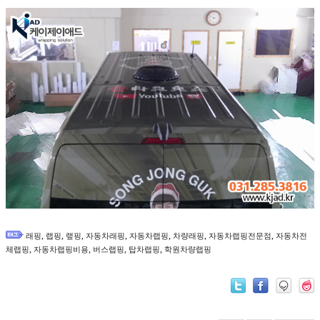
,
,
,
,
,
,
,
래핑
랩핑
랲핑
자동차래핑
자동차랩핑
차량래핑
자동차랩핑전문점
자동차전
,
,
,
,
체랩핑
자동차랩핑비용
버스랩핑
탑차랩핑
학원차량랩핑