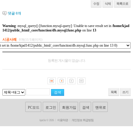
수정
삭제
목록으로
댓글
0
개
Warning
: mysql_query() [
function.mysql-query
]: Unable to save result set in
/home/kjad
1412/public_html/_core/function/db.mysql.func.php
on line
13
시공사례
0개(11/1페이지)
등록된 게시물이 없습니다.
목록
쓰기
PC모드
로그인
회원가입
검색
맨위로
kjad.kr © 2026
이용약관
개인정보 취급방침