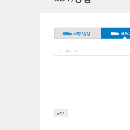
0개(9/1페이지)
글쓰기