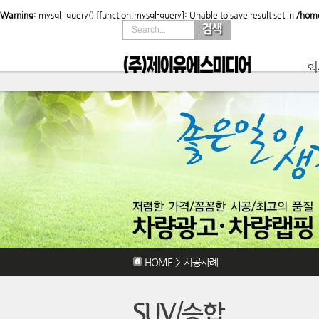
Warning
: mysql_query() [
function.mysql-query
]: Unable to save result set in
/home
Search...
회
HOME
>
시공사례