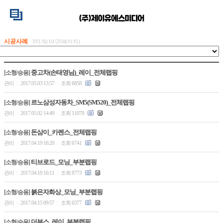
시공사례
391개(10/20페이지)
중고차(손태영님)_레이_전체랩핑
[소형/승용]
관리
2017.05.03 13:57
조회 6858
|
|
르노삼성자동차_SM5(SM520)_전체랩핑
[소형/승용]
관리
2017.05.02 14:49
조회 11079
|
|
돈삼이_카렌스_전체랩핑
[소형/승용]
관리
2017.04.19 16:20
조회 6741
|
|
티브로드_모닝_부분랩핑
[소형/승용]
관리
2017.04.19 16:11
조회 8773
|
|
붉은자화상_모닝_부분랩핑
[소형/승용]
관리
2017.04.15 09:57
조회 6377
|
|
더부스_레이_부분랩핑
[소형/승용]