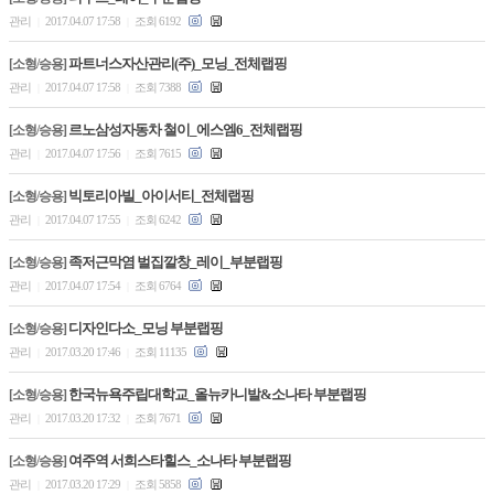
관리
2017.04.07 17:58
조회 6192
|
|
파트너스자산관리(주)_모닝_전체랩핑
[소형/승용]
관리
2017.04.07 17:58
조회 7388
|
|
르노삼성자동차 철이_에스엠6_전체랩핑
[소형/승용]
관리
2017.04.07 17:56
조회 7615
|
|
빅토리아빌_아이서티_전체랩핑
[소형/승용]
관리
2017.04.07 17:55
조회 6242
|
|
족저근막염 벌집깔창_레이_부분랩핑
[소형/승용]
관리
2017.04.07 17:54
조회 6764
|
|
디자인다소_모닝 부분랩핑
[소형/승용]
관리
2017.03.20 17:46
조회 11135
|
|
한국뉴욕주립대학교_올뉴카니발&소나타 부분랩핑
[소형/승용]
관리
2017.03.20 17:32
조회 7671
|
|
여주역 서희스타힐스_소나타 부분랩핑
[소형/승용]
관리
2017.03.20 17:29
조회 5858
|
|