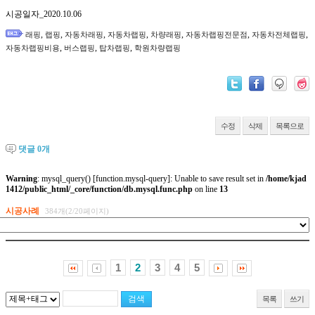
시공일자_2020.10.06
,
,
,
,
,
,
,
래핑
랩핑
자동차래핑
자동차랩핑
차량래핑
자동차랩핑전문점
자동차전체랩핑
,
,
,
자동차랩핑비용
버스랩핑
탑차랩핑
학원차량랩핑
수정
삭제
목록으로
댓글
0
개
Warning
: mysql_query() [
function.mysql-query
]: Unable to save result set in
/home/kjad
1412/public_html/_core/function/db.mysql.func.php
on line
13
시공사례
384개(2/20페이지)
1
2
3
4
5
목록
쓰기