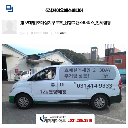
[홍보대행]호매실지구로프_신형그랜스타렉스_전체랩핑
관리
조회
|
2020.10.20 18:03
|
4021