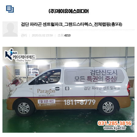
검단 파라곤 센트럴파크_그랜드스타렉스_전체랩핑(총5대)
관리
조회
|
2020.01.02 15:59
|
4213