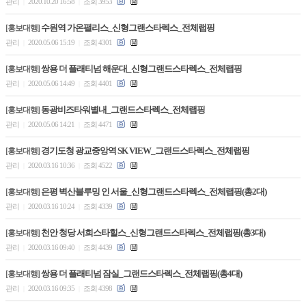
관리
2020.10.20 16:58
조회 3953
|
|
수원역 가온팰리스_신형그랜스타렉스_전체랩핑
[홍보대행]
관리
2020.05.06 15:19
조회 4301
|
|
쌍용 더 플래티넘 해운대_신형그랜드스타렉스_전체랩핑
[홍보대행]
관리
2020.05.06 14:49
조회 4401
|
|
동광비즈타워별내_그랜드스타렉스_전체랩핑
[홍보대행]
관리
2020.05.06 14:21
조회 4471
|
|
경기도청 광교중앙역 SK VIEW_그랜드스타렉스_전체랩핑
[홍보대행]
관리
2020.03.16 10:36
조회 4522
|
|
은평 벽산블루밍 인 서울_신형그랜드스타렉스_전체랩핑(총2대)
[홍보대행]
관리
2020.03.16 10:24
조회 4339
|
|
천안 청당 서희스타힐스_신형그랜드스타렉스_전체랩핑(총3대)
[홍보대행]
관리
2020.03.16 09:40
조회 4439
|
|
쌍용 더 플래티넘 잠실_그랜드스타렉스_전체랩핑(총4대)
[홍보대행]
관리
2020.03.16 09:35
조회 4398
|
|