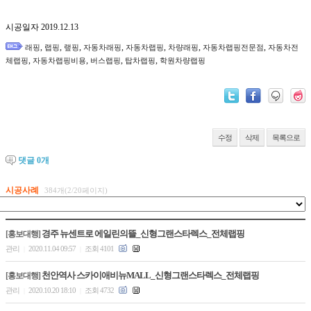
시공일자 2019.12.13
,
,
,
,
,
,
,
래핑
랩핑
랲핑
자동차래핑
자동차랩핑
차량래핑
자동차랩핑전문점
자동차전
,
,
,
,
체랩핑
자동차랩핑비용
버스랩핑
탑차랩핑
학원차량랩핑
수정
삭제
목록으로
댓글
0
개
시공사례
384개(2/20페이지)
경주 뉴센트로 에일린의뜰_신형그랜스타렉스_전체랩핑
[홍보대행]
관리
2020.11.04 09:57
조회 4101
|
|
천안역사 스카이애비뉴MALL_신형그랜스타렉스_전체랩핑
[홍보대행]
관리
2020.10.20 18:10
조회 4732
|
|