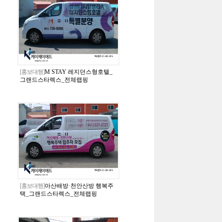
[홍보대행]
M STAY 레지던스형호텔_
그랜드스타렉스_전체랩핑
[홍보대행]
아산배방·천안산방 행복주
택_그랜드스타렉스_전체랩핑