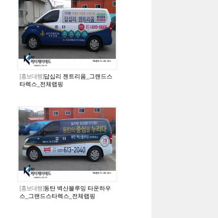
[홍보대행]
답십리 젠트리움_그랜드스
타렉스_전체랩핑
[홍보대행]
동탄 벽산블루밍 타운하우
스_그랜드스타렉스_전체랩핑