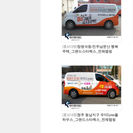
[홍보대행]
창원석동/진주남문산 행복
주택_그랜드스타렉스_전체랩핑
[홍보대행]
청주 동남지구 우미Lynn풀
하우스_그랜드스타렉스_전체랩핑