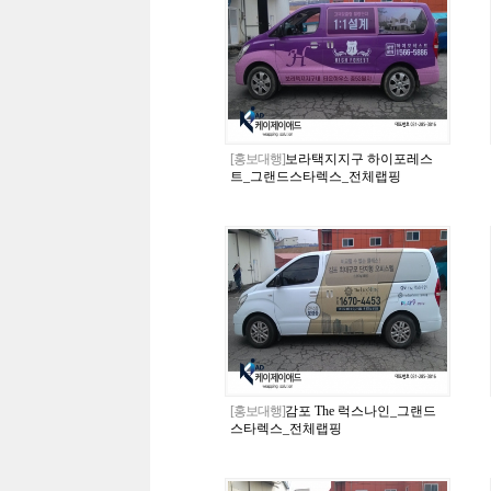
[홍보대행]
보라택지지구 하이포레스
트_그랜드스타렉스_전체랩핑
[홍보대행]
감포 The 럭스나인_그랜드
스타렉스_전체랩핑