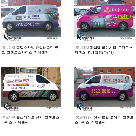
[홍보대행]
평택소사벌 효성해링턴 코
[홍보대행]
마석역 하이시티_그랜드스
트_그랜드스타렉스_전체랩핑
타렉스_전체랩핑(총3대)
[홍보대행]
힐스테이트 천안_그랜드스
[홍보대행]
서산 센트럴 코아루_그랜드
타렉스_전체랩핑
스타렉스_전체랩핑