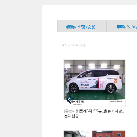
384개(7/20페이지)
[홍보대행]
동래3차 SK뷰_올뉴카니발_
전체랩핑