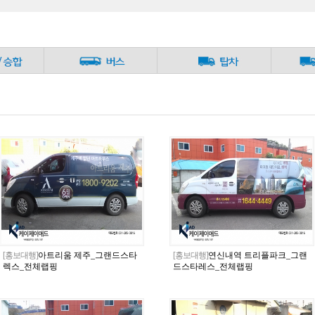
[홍보대행]
아트리움 제주_그랜드스타
[홍보대행]
연신내역 트리플파크_그랜
렉스_전체랩핑
드스타레스_전체랩핑