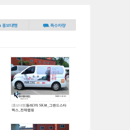
[홍보대행]
동래3차 SK뷰_그랜드스타
렉스_전체랩핑