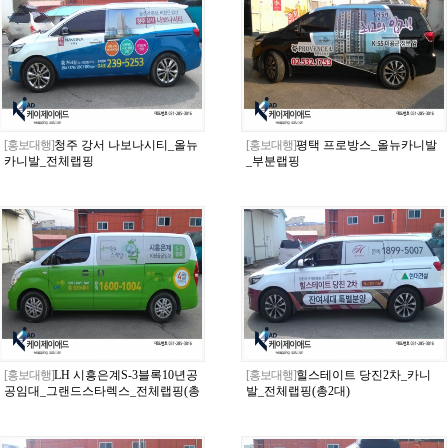
[홍보대행]
청주 강서 나보나시티_올뉴
[홍보대행]
평택 프로방스_올뉴카니발
카니발_전체랩핑
_부분랩핑
[홍보대행]
LH 시흥은계S-3블록10년공
[홍보대행]
힐스테이트 당진2차_카니
공임대_그랜드스타렉스_전체랩핑(총
발_전체랩핑(총2대)
2대)