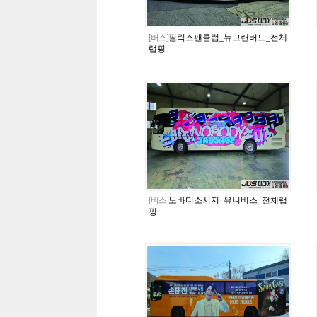
[버스]
필릭스팬클럽_뉴그랜버드_전체
랩핑
[버스]
노바디소시지_유니버스_전체랩
핑