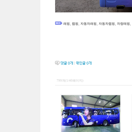
,
,
,
,
,
래핑
랩핑
자동차래핑
자동차랩핑
차량래핑
댓글
0
개
|
엮인글
0
개
799개(1/40페이지)