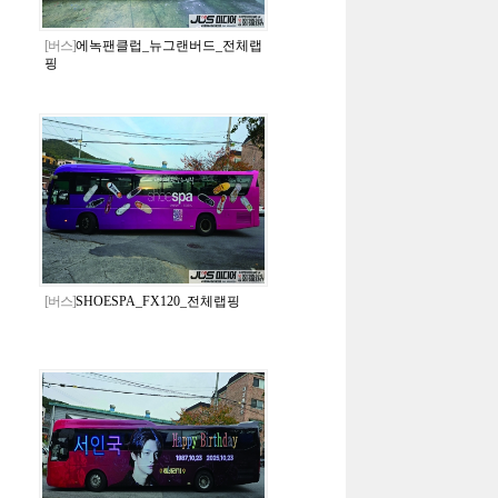
[버스]
에녹팬클럽_뉴그랜버드_전체랩
핑
[버스]
SHOESPA_FX120_전체랩핑