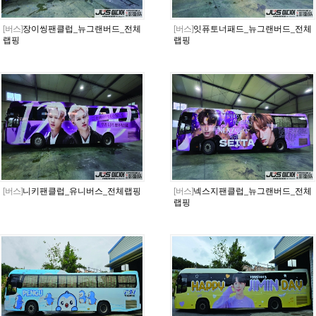
[버스]
장이씽팬클럽_뉴그랜버드_전체
[버스]
잇퓨토너패드_뉴그랜버드_전체
랩핑
랩핑
[버스]
니키팬클럽_유니버스_전체랩핑
[버스]
넥스지팬클럽_뉴그랜버드_전체
랩핑