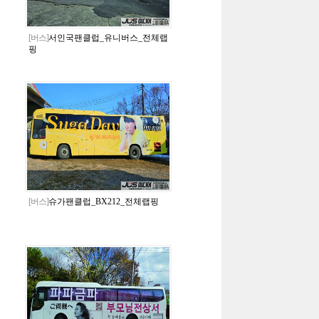
[버스]
서인국팬클럽_유니버스_전체랩
핑
[버스]
슈가팬클럽_BX212_전체랩핑