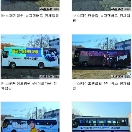
[버스]
퍼지펭귄_뉴그랜버드_전체랩핑
[버스]
지민팬클럽_뉴그랜버드_전체랩
핑
[버스]
평택성모병원_e에어로타운_전
[버스]
제이홉팬클럽_유니버스_전체랩
체랩핑
핑