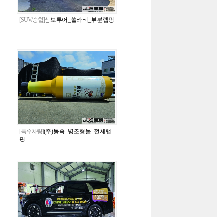
[SUV/승합]
삼보투어_쏠라티_부분랩핑
[특수차량]
(주)동쪽_병조형물_전체랩
핑