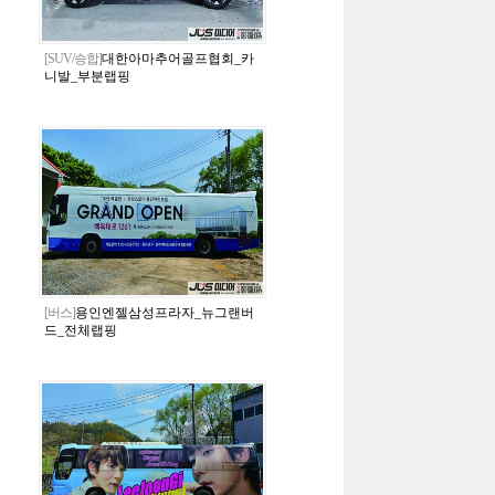
[SUV/승합]
대한아마추어골프협회_카
니발_부분랩핑
[버스]
용인엔젤삼성프라자_뉴그랜버
드_전체랩핑