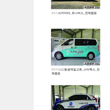
[버스]
사카마타_유니버스_전체랩핑
[SUV/승합]
동광제일교회_스타렉스_전
체랩핑