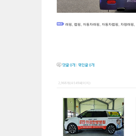
,
,
,
,
,
래핑
랩핑
자동차래핑
자동차랩핑
차량래핑
댓글
0
개
|
엮인글
0
개
2,968개(4/149페이지)