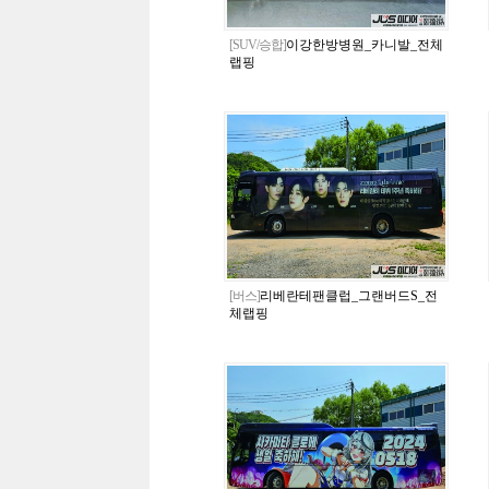
[SUV/승합]
이강한방병원_카니발_전체
랩핑
[버스]
리베란테팬클럽_그랜버드S_전
체랩핑