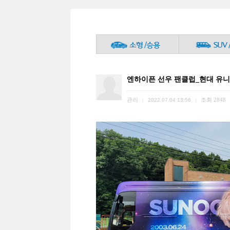
엔하이픈 선우 팬클럽_현대 유
관리
조회
2848
|
2022.07.04 13:56
|