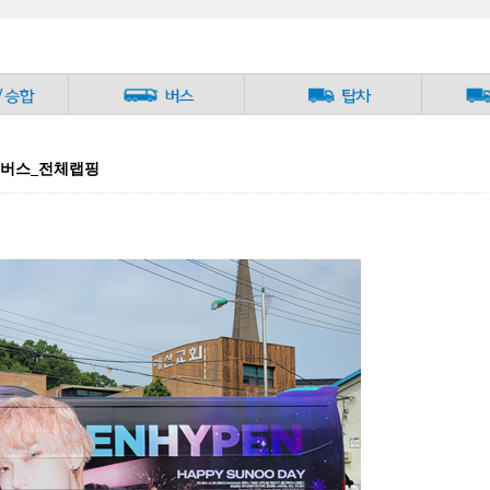
니버스_전체랩핑