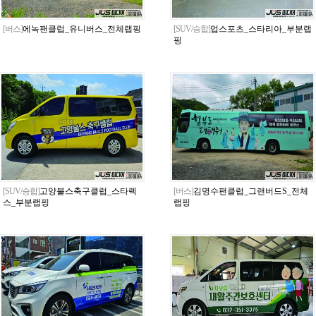
[버스]
에녹팬클럽_유니버스_전체랩핑
[SUV/승합]
업스포츠_스타리아_부분랩
핑
[SUV/승합]
고양불스축구클럽_스타렉
[버스]
김명수팬클럽_그랜버드S_전체
스_부분랩핑
랩핑