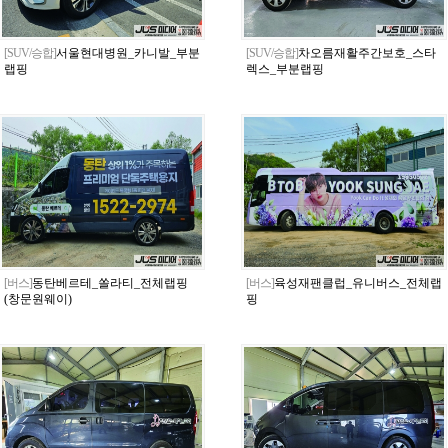
[SUV/승합]
서울현대병원_카니발_부분
[SUV/승합]
차오름재활주간보호_스타
랩핑
렉스_부분랩핑
[버스]
동탄베르테_쏠라티_전체랩핑
[버스]
육성재팬클럽_유니버스_전체랩
(창문원웨이)
핑