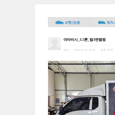
야마비시_3.5톤_탑3면랩핑
관리
조회
3539
|
2022.02.16 15:02
|