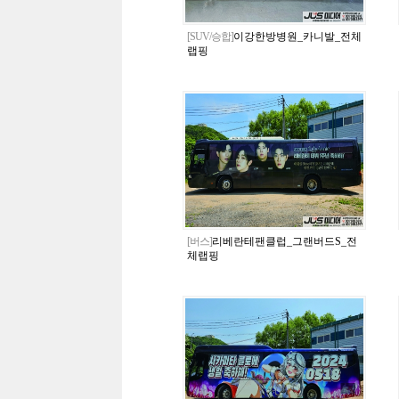
[SUV/승합]
이강한방병원_카니발_전체
랩핑
[버스]
리베란테팬클럽_그랜버드S_전
체랩핑