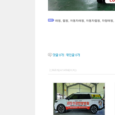
,
,
,
,
,
래핑
랩핑
자동차래핑
자동차랩핑
차량래핑
댓글
0
개
|
엮인글
0
개
2,968개(4/149페이지)