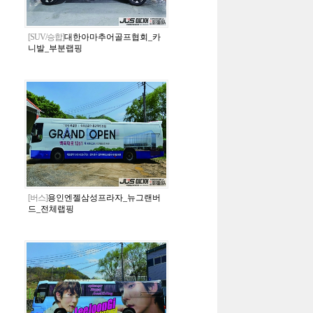
[SUV/승합]
대한아마추어골프협회_카
니발_부분랩핑
[버스]
용인엔젤삼성프라자_뉴그랜버
드_전체랩핑