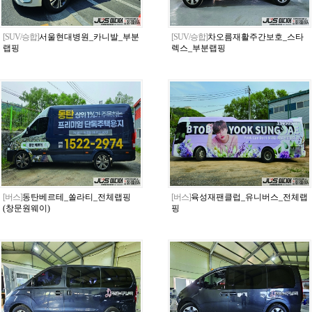
[SUV/승합]
서울현대병원_카니발_부분
[SUV/승합]
차오름재활주간보호_스타
랩핑
렉스_부분랩핑
[버스]
동탄베르테_쏠라티_전체랩핑
[버스]
육성재팬클럽_유니버스_전체랩
(창문원웨이)
핑