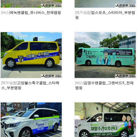
[버스]
에녹팬클럽_유니버스_전체랩핑
[SUV/승합]
업스포츠_스타리아_부분랩
핑
[SUV/승합]
고양불스축구클럽_스타렉
[버스]
김명수팬클럽_그랜버드S_전체
스_부분랩핑
랩핑