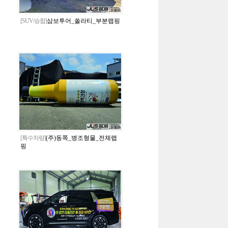
[SUV/승합]
삼보투어_쏠라티_부분랩핑
[특수차량]
(주)동쪽_병조형물_전체랩
핑