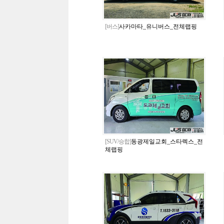
[버스]
사카마타_유니버스_전체랩핑
[SUV/승합]
동광제일교회_스타렉스_전
체랩핑