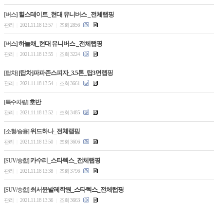
힐스테이트_현대 유니버스 _전체랩핑
[버스]
관리
2021.11.18 13:57
조회 2856
|
|
하늘채_현대 유니버스 _전체랩핑
[버스]
관리
2021.11.18 13:55
조회 3224
|
|
[탑차]파파존스피자_3.5톤_탑3면랩핑
[탑차]
관리
2021.11.18 13:54
조회 3661
|
|
호반
[특수차량]
관리
2021.11.18 13:52
조회 3485
|
|
위드하나_전체랩핑
[소형/승용]
관리
2021.11.18 13:50
조회 3606
|
|
카수리_스타렉스_전체랩핑
[SUV/승합]
관리
2021.11.18 13:38
조회 3796
|
|
최서윤발레학원_스타렉스_전체랩핑
[SUV/승합]
관리
2021.11.18 13:36
조회 3663
|
|