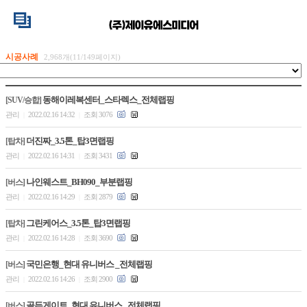
시공사례
2,968개(11/149페이지)
동해이레복센터_스타렉스_전체랩핑
[SUV/승합]
관리
2022.02.16 14:32
조회 3076
|
|
더진짜_3.5톤_탑3면랩핑
[탑차]
관리
2022.02.16 14:31
조회 3431
|
|
나인웨스트_BH090_부분랩핑
[버스]
관리
2022.02.16 14:29
조회 2879
|
|
그린케어스_3.5톤_탑3면랩핑
[탑차]
관리
2022.02.16 14:28
조회 3690
|
|
국민은행_현대 유니버스 _전체랩핑
[버스]
관리
2022.02.16 14:26
조회 2900
|
|
골든게이트_현대 유니버스 _전체랩핑
[버스]